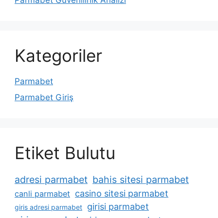
Kategoriler
Parmabet
Parmabet Giriş
Etiket Bulutu
adresi parmabet
bahis sitesi parmabet
casino sitesi parmabet
canli parmabet
girisi parmabet
giris adresi parmabet