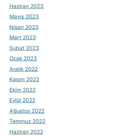
Haziran 2023
Mayıs 2023
Nisan 2023
Mart 2023
Şubat 2023
Ocak 2023
Aralık 2022
Kasım 2022
Ekim 2022
Eylül 2022
Ağustos 2022
Temmuz 2022
Haziran 2022