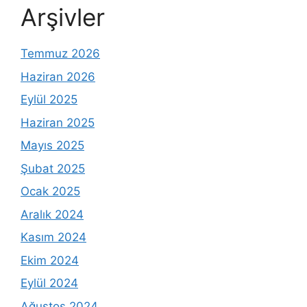
Arşivler
Temmuz 2026
Haziran 2026
Eylül 2025
Haziran 2025
Mayıs 2025
Şubat 2025
Ocak 2025
Aralık 2024
Kasım 2024
Ekim 2024
Eylül 2024
Ağustos 2024