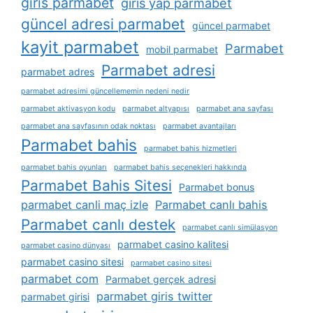
giris parmabet
giris yap parmabet
güncel adresi parmabet
güncel parmabet
kayit parmabet
Parmabet
mobil parmabet
Parmabet adresi
parmabet adres
parmabet adresimi güncellememin nedeni nedir
parmabet aktivasyon kodu
parmabet altyapısı
parmabet ana sayfası
parmabet ana sayfasının odak noktası
parmabet avantajları
Parmabet bahis
parmabet bahis hizmetleri
parmabet bahis oyunları
parmabet bahis seçenekleri hakkında
Parmabet Bahis Sitesi
Parmabet bonus
parmabet canli maç izle
Parmabet canlı bahis
Parmabet canlı destek
parmabet canlı simülasyon
parmabet casino kalitesi
parmabet casino dünyası
parmabet casino sitesi
parmabet casino sitesi
parmabet com
Parmabet gerçek adresi
parmabet giris twitter
parmabet girisi