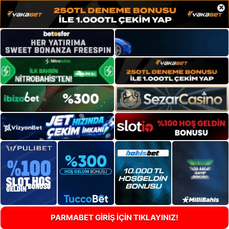
×
PARMABET GİRİŞ İÇİN TIKLAYINIZ!