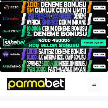
İçeriğe
atla
Menü