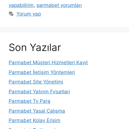
yapabilirim
,
parmabet yorumları
Yorum yap
Son Yazılar
Parmabet Müşteri Hizmetleri Kayıt
Parmabet İletişim Yöntemleri
Parmabet Site Yönetimi
Parmabet Yatırım Fırsatları
Parmabet Tv Para
Parmabet Yasal Çalışma
Parmabet Kolay Erişim