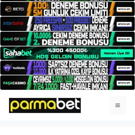
İçeriğe
atla
Menü