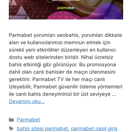
Parmabet yorumları seobahis, yorumları dikkate
alan ve kullanıcılarımızı memnun etmek için
sürekli yeni etkinlikler düzenleyen en kullanıcı
dostu web sitelerinden biridir. Nihai ücretsiz
bahis etkinliği gibi görünüyor. Bu promosyona
dahil olan canlı bahisler de maçın izlenmesini
gerektirir. Parmabet TV ile her maçı canlı
izleyebilir, Parmabet güvenilir ödeme yöntemleri
ile canlı bahis deneyiminizi bir üst seviyeye …
Devamını oku…
Kategoriler
Parmabet
Etiketler
bahis sitesi parmabet
,
parmabet nasıl giriş