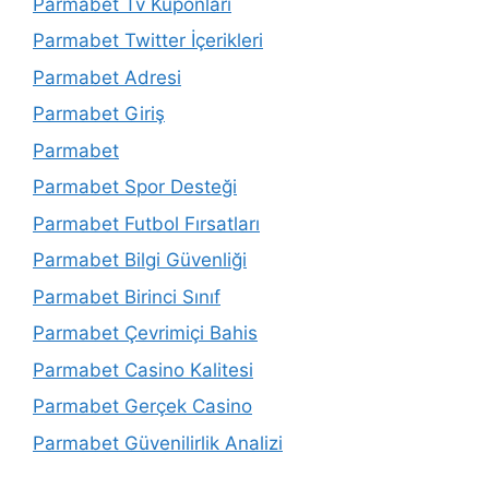
Parmabet Tv Kuponları
Parmabet Twitter İçerikleri
Parmabet Adresi
Parmabet Giriş
Parmabet
Parmabet Spor Desteği
Parmabet Futbol Fırsatları
Parmabet Bilgi Güvenliği
Parmabet Birinci Sınıf
Parmabet Çevrimiçi Bahis
Parmabet Casino Kalitesi
Parmabet Gerçek Casino
Parmabet Güvenilirlik Analizi