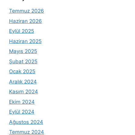
Temmuz 2026
Haziran 2026
Eylül 2025
Haziran 2025
Mayıs 2025
Şubat 2025
Ocak 2025
Aralık 2024
Kasım 2024
Ekim 2024
Eylül 2024
Ağustos 2024
Temmuz 2024