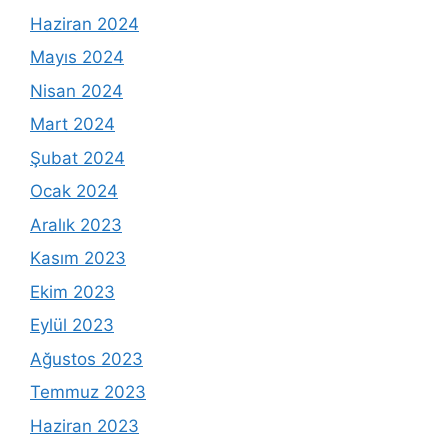
Haziran 2024
Mayıs 2024
Nisan 2024
Mart 2024
Şubat 2024
Ocak 2024
Aralık 2023
Kasım 2023
Ekim 2023
Eylül 2023
Ağustos 2023
Temmuz 2023
Haziran 2023