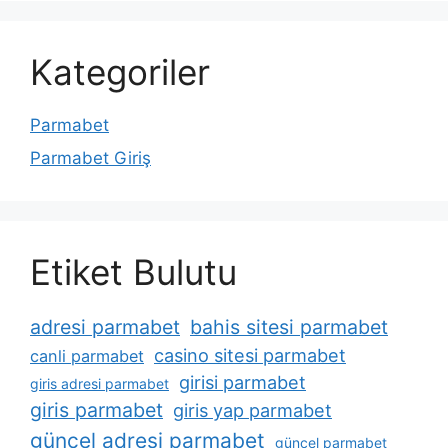
Kategoriler
Parmabet
Parmabet Giriş
Etiket Bulutu
adresi parmabet
bahis sitesi parmabet
casino sitesi parmabet
canli parmabet
girisi parmabet
giris adresi parmabet
giris parmabet
giris yap parmabet
güncel adresi parmabet
güncel parmabet