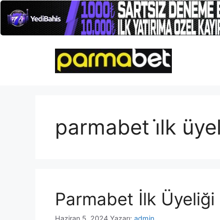
İçeriğe
atla
parmabet i̇lk üyel
Parmabet İlk Üyeliği
Haziran 5, 2024
Yazarı:
admin