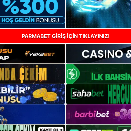
PARMABET GİRİŞ İÇİN TIKLAYINIZ!