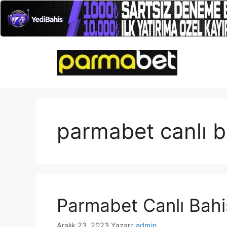
İçeriğe
atla
parmabet canlı b
Parmabet Canlı Bahi
Aralık 23, 2023
Yazarı:
admin