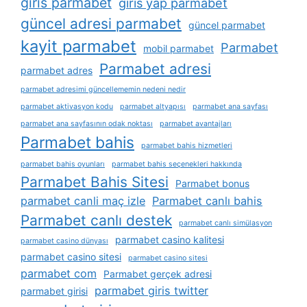
giris parmabet
giris yap parmabet
güncel adresi parmabet
güncel parmabet
kayit parmabet
Parmabet
mobil parmabet
Parmabet adresi
parmabet adres
parmabet adresimi güncellememin nedeni nedir
parmabet aktivasyon kodu
parmabet altyapısı
parmabet ana sayfası
parmabet ana sayfasının odak noktası
parmabet avantajları
Parmabet bahis
parmabet bahis hizmetleri
parmabet bahis oyunları
parmabet bahis seçenekleri hakkında
Parmabet Bahis Sitesi
Parmabet bonus
parmabet canli maç izle
Parmabet canlı bahis
Parmabet canlı destek
parmabet canlı simülasyon
parmabet casino kalitesi
parmabet casino dünyası
parmabet casino sitesi
parmabet casino sitesi
parmabet com
Parmabet gerçek adresi
parmabet giris twitter
parmabet girisi