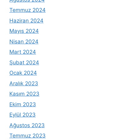
Temmuz 2024
Haziran 2024
Mayıs 2024
Nisan 2024
Mart 2024
Şubat 2024
Ocak 2024
Aralık 2023
Kasım 2023
Ekim 2023
Eylül 2023
Ağustos 2023
Temmuz 2023