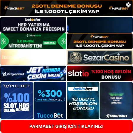
×
PARMABET GİRİŞ İÇİN TIKLAYINIZ!