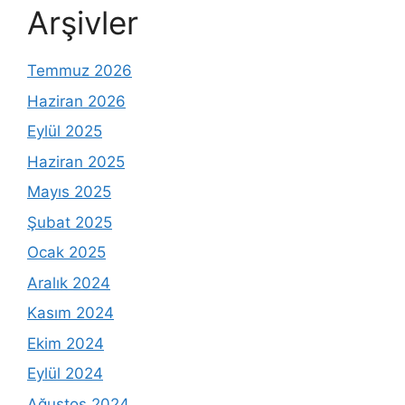
Arşivler
Temmuz 2026
Haziran 2026
Eylül 2025
Haziran 2025
Mayıs 2025
Şubat 2025
Ocak 2025
Aralık 2024
Kasım 2024
Ekim 2024
Eylül 2024
Ağustos 2024