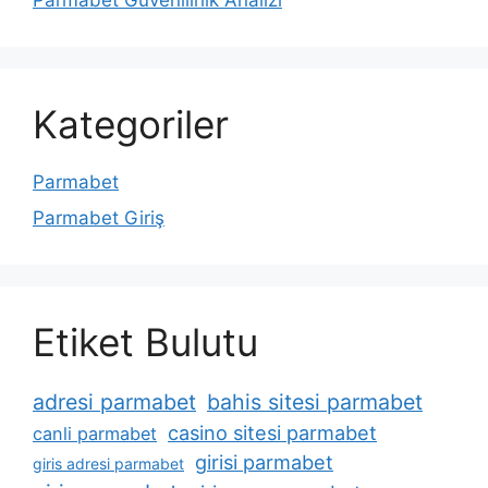
Kategoriler
Parmabet
Parmabet Giriş
Etiket Bulutu
adresi parmabet
bahis sitesi parmabet
casino sitesi parmabet
canli parmabet
girisi parmabet
giris adresi parmabet