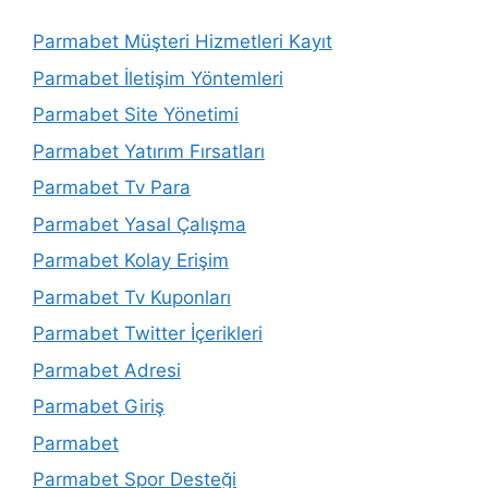
Parmabet Müşteri Hizmetleri Kayıt
Parmabet İletişim Yöntemleri
Parmabet Site Yönetimi
Parmabet Yatırım Fırsatları
Parmabet Tv Para
Parmabet Yasal Çalışma
Parmabet Kolay Erişim
Parmabet Tv Kuponları
Parmabet Twitter İçerikleri
Parmabet Adresi
Parmabet Giriş
Parmabet
Parmabet Spor Desteği