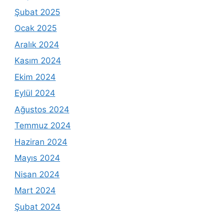
Şubat 2025
Ocak 2025
Aralık 2024
Kasım 2024
Ekim 2024
Eylül 2024
Ağustos 2024
Temmuz 2024
Haziran 2024
Mayıs 2024
Nisan 2024
Mart 2024
Şubat 2024