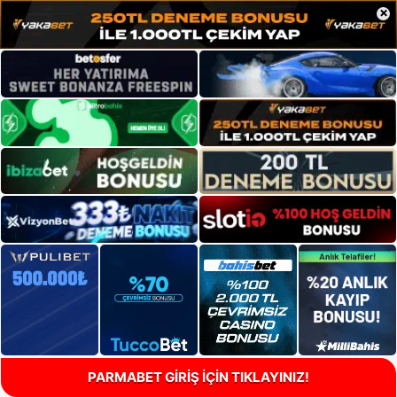
×
PARMABET GİRİŞ İÇİN TIKLAYINIZ!