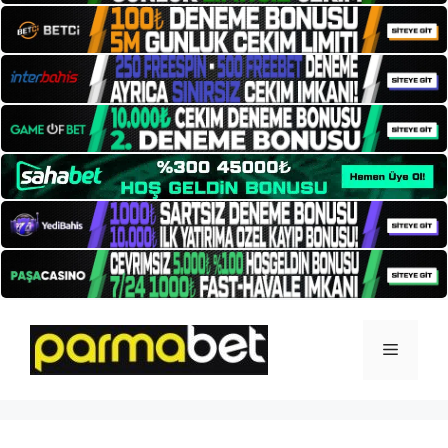
İçeriğe
atla
Menü