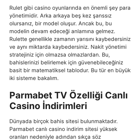
Rulet gibi casino oyunlarında en önemli şey para
yönetimidir. Arka arkaya beş kez şanssız
olursanız, bir model oluşur. Ancak bu, bu
modelin devam edeceği anlamına gelmez.
Rulette genellikle zamanın yarısını kaybedersiniz
ve aynı miktarda kaybedersiniz. Nakit yönetimi
stratejiniz için olmazsa olmazlardan. Bu,
bahislerinizi belirlemek için güvenebileceğiniz
basit bir matematiksel tablodur. Bu tür en büyük
iki sisteme bakalım.
Parmabet TV Özelliği Canlı
Casino İndirimleri
Dünyada birçok bahis sitesi bulunmaktadır.
Parmabet canlı casino indirim sitesi yüksek
oranları nedeniyle adından sıkça söz