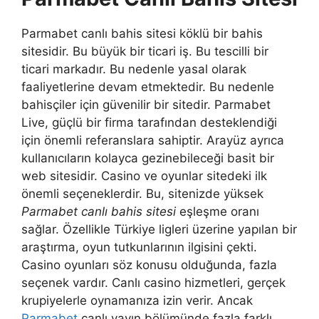
Parmabet canlı bahis sitesi köklü bir bahis
sitesidir. Bu büyük bir ticari iş. Bu tescilli bir
ticari markadır. Bu nedenle yasal olarak
faaliyetlerine devam etmektedir. Bu nedenle
bahisçiler için güvenilir bir sitedir. Parmabet
Live, güçlü bir firma tarafından desteklendiği
için önemli referanslara sahiptir. Arayüz ayrıca
kullanıcıların kolayca gezinebileceği basit bir
web sitesidir. Casino ve oyunlar sitedeki ilk
önemli seçeneklerdir. Bu, sitenizde yüksek
Parmabet canlı bahis sitesi
eşleşme oranı
sağlar. Özellikle Türkiye ligleri üzerine yapılan bir
araştırma, oyun tutkunlarının ilgisini çekti.
Casino oyunları söz konusu olduğunda, fazla
seçenek vardır. Canlı casino hizmetleri, gerçek
krupiyelerle oynamanıza izin verir. Ancak
Parmabet
canlı yayın bölümünde fazla farklı