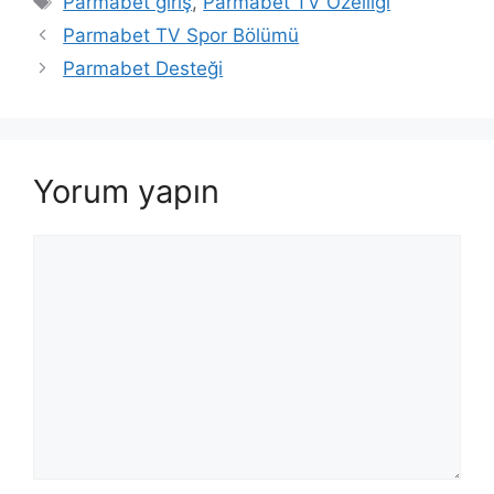
Parmabet giriş
,
Parmabet TV Özelliği
Parmabet TV Spor Bölümü
Parmabet Desteği
Yorum yapın
Yorum