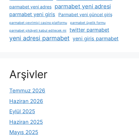
parmabet yeni adresi
parmabet yeni adres
parmabet yeni giris
Parmabet yeni güncel giriş
parmabet çevrimiçi casino platformu
parmabet üyelik formu
twitter parmabet
parmabet şikâyeti kabul edilecek mi
yeni adresi parmabet
yeni giris parmabet
Arşivler
Temmuz 2026
Haziran 2026
Eylül 2025
Haziran 2025
Mayıs 2025