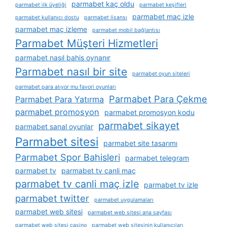
parmabet kaç oldu
parmabet i̇lk üyeliği
parmabet keşifleri
parmabet maç izle
parmabet kullanıcı dostu
parmabet lisansı
parmabet maç izleme
parmabet mobil bağlantısı
Parmabet Müşteri Hizmetleri
parmabet nasıl bahis oynanır
Parmabet nasıl bir site
parmabet oyun siteleri
parmabet para alıyor mu favori oyunları
Parmabet Para Çekme
Parmabet Para Yatırma
parmabet promosyon
parmabet promosyon kodu
parmabet sikayet
parmabet sanal oyunlar
Parmabet sitesi
parmabet site tasarımı
Parmabet Spor Bahisleri
parmabet telegram
parmabet tv
parmabet tv canli maç
parmabet tv canli maç izle
parmabet tv izle
parmabet twitter
parmabet uygulamaları
parmabet web sitesi
parmabet web sitesi ana sayfası
parmabet web sitesi casino
parmabet web sitesinin kullanıcıları