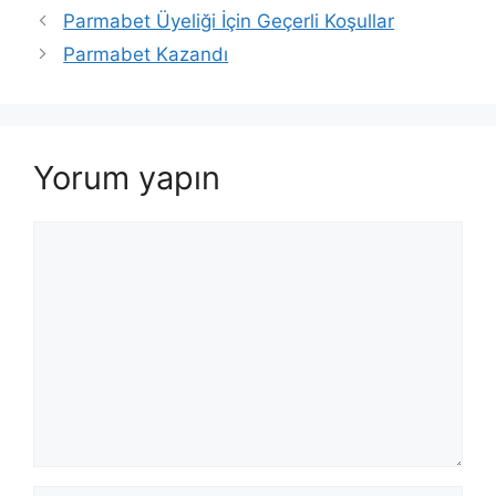
Parmabet Üyeliği İçin Geçerli Koşullar
Parmabet Kazandı
Yorum yapın
Yorum