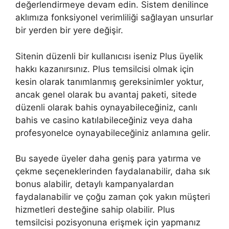
değerlendirmeye devam edin. Sistem denilince
aklımıza fonksiyonel verimliliği sağlayan unsurlar
bir yerden bir yere değişir.
Sitenin düzenli bir kullanıcısı iseniz Plus üyelik
hakkı kazanırsınız. Plus temsilcisi olmak için
kesin olarak tanımlanmış gereksinimler yoktur,
ancak genel olarak bu avantaj paketi, sitede
düzenli olarak bahis oynayabileceğiniz, canlı
bahis ve casino katılabileceğiniz veya daha
profesyonelce oynayabileceğiniz anlamına gelir.
Bu sayede üyeler daha geniş para yatırma ve
çekme seçeneklerinden faydalanabilir, daha sık
bonus alabilir, detaylı kampanyalardan
faydalanabilir ve çoğu zaman çok yakın müşteri
hizmetleri desteğine sahip olabilir. Plus
temsilcisi pozisyonuna erişmek için yapmanız