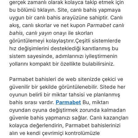
gerçek zamanlı olarak kolayca takip etmek için
bu bölümü tıklayın. Site, canlı bahis yapmaya
uygun bir canlı bahis arayüzüne sahiptir. Canlı
akış, canlı skorlar ve net kupon
Parmabet canlı
bahis, canlı yayın
onayı ile skorları
görüntülemeyi kolaylaştırır.Çeşitli sistemlerde
hız değişimlerini desteklediği kanıtlanmış bu
sistem sayesinde, adımlarınızı iyileştirmenin
yollarını kompakt bir özellikte bulabilirsiniz.
Parmabet bahisleri de web sitenizde çekici ve
güvenilir bir şekilde görüntülenebilir. Sitede her
oyunun belirli bir miktar tahsisi ve planlanmış
bahis sırası vardır.
Parmabet
Bu, miktarı
oyundan oyuna değiştirmek zorunda kalmadan
güvenle bahis yapmanızı sağlar. Canlı kazançları
kolayca değerlendirin, Parmabet bahislerinizi
alın ve kendi çevrimiçi kontrolümüzle