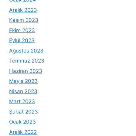
Aralık 2023
Kasım 2023
Ekim 2023
Eylül 2023
Ağustos 2023
Temmuz 2023
Haziran 2023
Mayıs 2023
Nisan 2023
Mart 2023
Şubat 2023
Ocak 2023
Aralık 2022